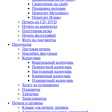
Скрепление на скобу
Прошивка нитками
Переплет Металбинд
Переплет Втачку
Печать на СD, DVD
Печать на конвертах
Плоттерная резка
Печать фотографий
Фото на документы
Продукция
Листовая печать
Наклейки фигурные
Календари
Квартальный календарь
Перекидной календарь
Настольный календарь
Карманный календарь
Планшетный календарь
Холст на подрамнике
Планшеты
Таблички
Транспаранты
Печати и штампы
Клише для печати, штампа
Автоматические оснастки для печатей