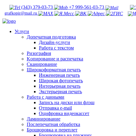
(343) 379-03-73
+7 999-561-03-73
grafkopir@mail.ru
Услуги
Допечатная подготовка
Дизайн-услуги
Работа с текстом
Ризография
Kопирование и распечатка
Сканирование
Широкоформатная печать
Инженерная печать
Широкая фотопечать
Интерьерная печать
Экстерьерная печать
Работа с данными
Запись на диски или флэш
Отправка e-mail
Оцифровка видеокассет
Ламинирование
Послепечатная обработка
Брошюровка и переплет
Брошюровка на пружину