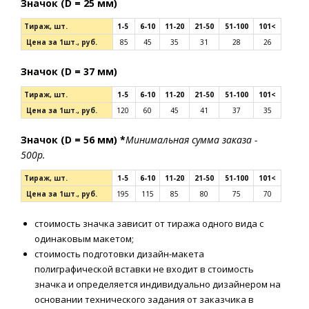
Значок (D = 25 мм)
Тираж, шт.
1-5
6-10
11-20
21-50
51-100
101<
Цена за 1шт., руб.
85
45
35
31
28
26
Значок (D = 37 мм)
Тираж, шт.
1-5
6-10
11-20
21-50
51-100
101<
Цена за 1шт., руб.
120
60
45
41
37
35
Значок (D = 56 мм) *
Минимальная сумма заказа -
500р.
Тираж, шт.
1-5
6-10
11-20
21-50
51-100
101<
Цена за 1шт., руб.
195
115
85
80
75
70
стоимость значка зависит от тиража одного вида с
одинаковым макетом;
стоимость подготовки дизайн-макета
полиграфической вставки не входит в стоимость
значка и определяется индивидуально дизайнером на
основании технического задания от заказчика в