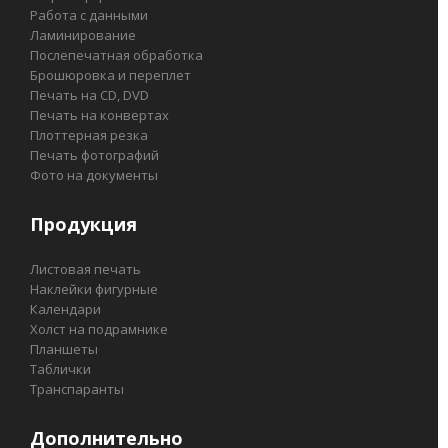
Работа с данными
Ламинирование
Послепечатная обработка
Брошюровка и переплет
Печать на СD, DVD
Печать на конвертах
Плоттерная резка
Печать фотографий
Фото на документы
Продукция
Листовая печать
Наклейки фигурные
Календари
Холст на подрамнике
Планшеты
Таблички
Транспаранты
Дополнительно