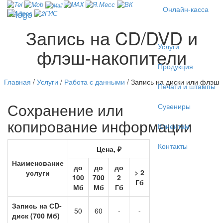
Онлайн-касса
Запись на CD/DVD и
Услуги
флэш-накопители
Продукция
Главная
/
Услуги
/
Работа с данными
/
Запись на диски или флэш
Печати и штампы
Сохранение или
Сувениры
копирование информации
Клиентам
Контакты
Цена, ₽
Наименование
до
до
до
> 2
услуги
100
700
2
Гб
Мб
Мб
Гб
Запись на СD-
50
60
-
-
диск (700 Мб)