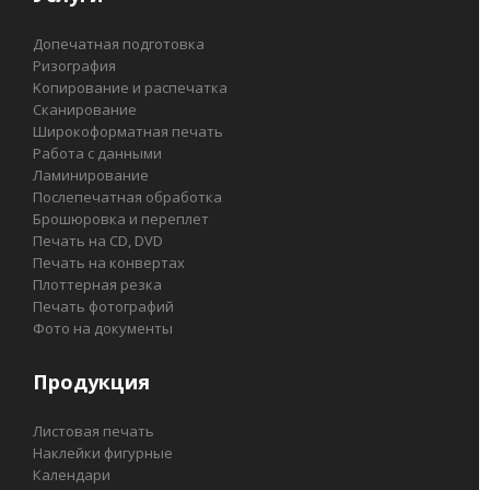
Допечатная подготовка
Ризография
Kопирование и распечатка
Сканирование
Широкоформатная печать
Работа с данными
Ламинирование
Послепечатная обработка
Брошюровка и переплет
Печать на СD, DVD
Печать на конвертах
Плоттерная резка
Печать фотографий
Фото на документы
Продукция
Листовая печать
Наклейки фигурные
Календари