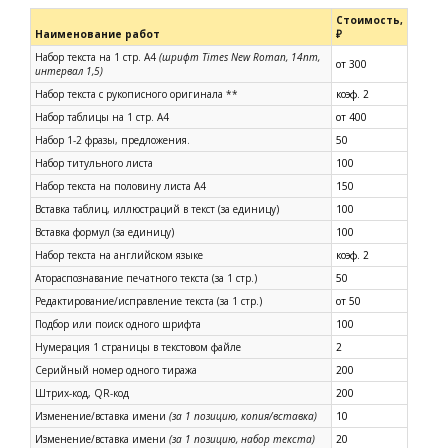
Стоимость,
Наименование работ
₽
Набор текста на 1 стр. А4
(шрифт
Times
New
Roman
, 14пт,
от 300
интервал 1,5)
Набор текста с рукописного оригинала **
коэф. 2
Набор таблицы на 1 стр. А4
от 400
Набор 1-2 фразы, предложения.
50
Набор титульного листа
100
Набор текста на половину листа А4
150
Вставка таблиц, иллюстраций в текст (за единицу)
100
Вставка формул (за единицу)
100
Набор текста на английском языке
коэф. 2
Атораспознавание печатного текста (за 1 стр.)
50
Редактирование/исправление текста (за 1 стр.)
от 50
Подбор или поиск одного шрифта
100
Нумерация 1 страницы в текстовом файле
2
Серийный номер одного тиража
200
Штрих-код, QR-код
200
Изменение/вставка имени
(за 1 позицию, копия/вставка)
10
Изменение/вставка имени
(за 1 позицию, набор текста)
20